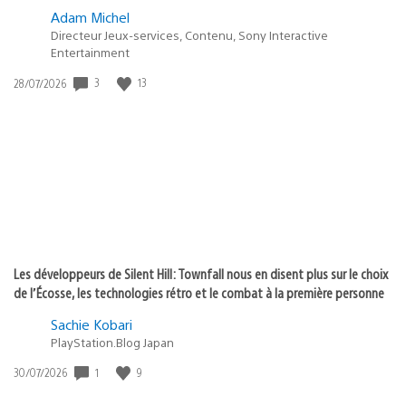
Adam Michel
Directeur Jeux-services, Contenu, Sony Interactive
Entertainment
3
13
Date
28/07/2026
de
publication
:
Les développeurs de Silent Hill: Townfall nous en disent plus sur le choix
de l’Écosse, les technologies rétro et le combat à la première personne
Sachie Kobari
PlayStation.Blog Japan
1
9
Date
30/07/2026
de
publication