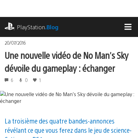
Accéder
au
contenu
playstation.com
PlayStation
.Blog
MEN
20/07/2016
Une nouvelle vidéo de No Man’s Sky
dévoile du gameplay : échanger
6
0
1
La troisième des quatre bandes-annonces
révélant ce que vous ferez dans le jeu de science-