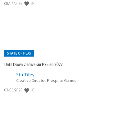
34
Date
08/04/2026
de
publication
:
STATE OF PLAY
Until Dawn 2 arrive sur PS5 en 2027
Postée
Stu Tilley
Creative Director, Firesprite Games
dans
:
16
Date
03/06/2026
state
de
of
publication
:
play