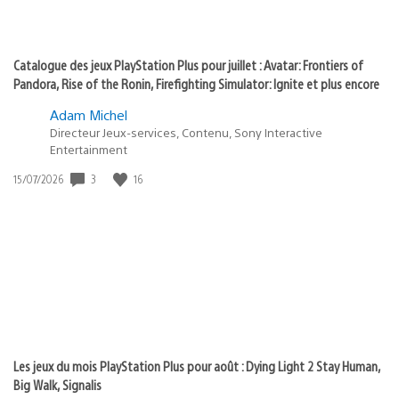
Catalogue des jeux PlayStation Plus pour juillet : Avatar: Frontiers of
Pandora, Rise of the Ronin, Firefighting Simulator: Ignite et plus encore
Adam Michel
Directeur Jeux-services, Contenu, Sony Interactive
Entertainment
3
16
Date
15/07/2026
de
publication
:
Les jeux du mois PlayStation Plus pour août : Dying Light 2 Stay Human,
Big Walk, Signalis