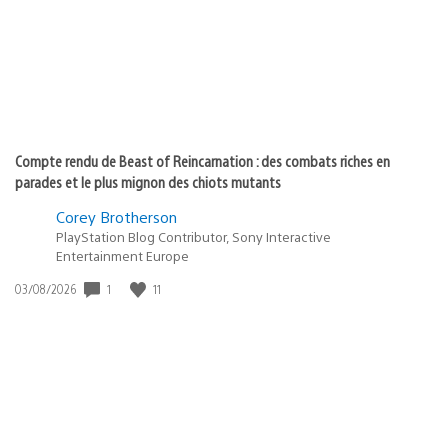
:
Compte rendu de Beast of Reincarnation : des combats riches en
parades et le plus mignon des chiots mutants
Corey Brotherson
PlayStation Blog Contributor, Sony Interactive
Entertainment Europe
1
11
Date
03/08/2026
de
publication
: