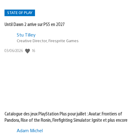
STATE OF PLAY
Until Dawn 2 arrive sur PS5 en 2027
Postée
Stu Tilley
Creative Director, Firesprite Games
dans
:
16
Date
03/06/2026
state
de
of
publication
:
play
Catalogue des jeux PlayStation Plus pour juillet : Avatar: Frontiers of
Pandora, Rise of the Ronin, Firefighting Simulator: Ignite et plus encore
Adam Michel