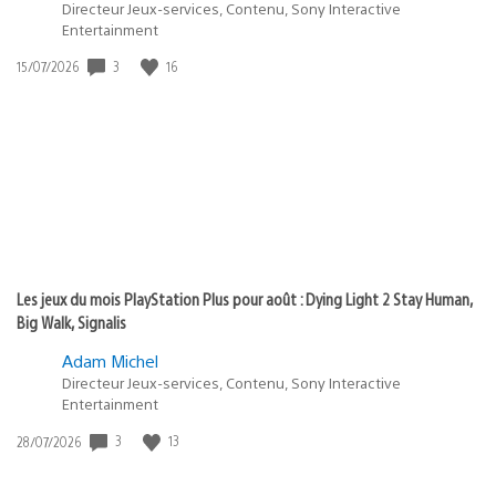
Directeur Jeux-services, Contenu, Sony Interactive
Entertainment
3
16
Date
15/07/2026
de
publication
:
Les jeux du mois PlayStation Plus pour août : Dying Light 2 Stay Human,
Big Walk, Signalis
Adam Michel
Directeur Jeux-services, Contenu, Sony Interactive
Entertainment
3
13
Date
28/07/2026
de
publication