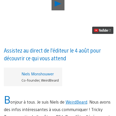
Lancer
la
vidéo
Avec
Tricky
Towers,
disputez
des
parties
multijoueur
endiablées
Assistez au direct de l'éditeur le 4 août pour
sur
découvrir ce qui vous attend
PS4
dès
le
2
Niels Monshouwer
août
Co-founder, WeirdBeard
B
onjour à tous. Je suis Niels de
WeirdBeard
. Nous avons
des infos intéressantes à vous communiquer ! Tricky