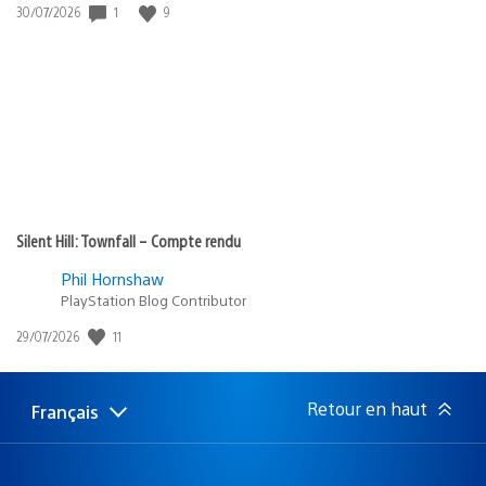
1
9
Date
30/07/2026
de
publication
:
Silent Hill: Townfall – Compte rendu
Phil Hornshaw
PlayStation Blog Contributor
11
Date
29/07/2026
de
publication
:
Retour en haut
Français
Choisir
Région
une
actuelle
région
: