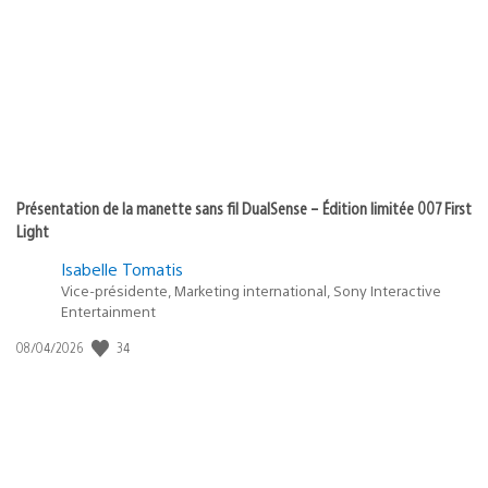
Présentation de la manette sans fil DualSense – Édition limitée 007 First
Light
Isabelle Tomatis
Vice-présidente, Marketing international, Sony Interactive
Entertainment
34
Date
08/04/2026
de
publication
: