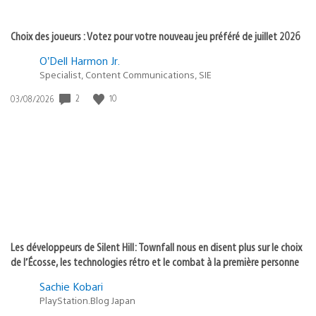
Choix des joueurs : Votez pour votre nouveau jeu préféré de juillet 2026
O’Dell Harmon Jr.
Specialist, Content Communications, SIE
2
10
Date
03/08/2026
de
publication
:
Les développeurs de Silent Hill: Townfall nous en disent plus sur le choix
de l’Écosse, les technologies rétro et le combat à la première personne
Sachie Kobari
PlayStation.Blog Japan