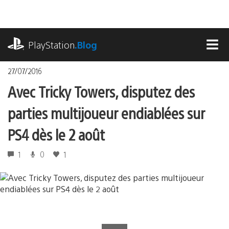
Accéder
au
contenu
playstation.com
PlayStation
.Blog
MEN
27/07/2016
Avec Tricky Towers, disputez des
parties multijoueur endiablées sur
PS4 dès le 2 août
1
0
1