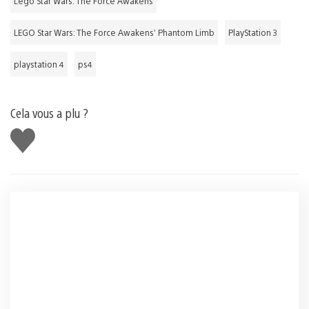
Lego Star Wars: The Force Awakens
LEGO Star Wars: The Force Awakens’ Phantom Limb
PlayStation 3
playstation 4
ps4
Cela vous a plu ?
J'aime