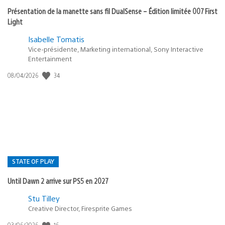
Présentation de la manette sans fil DualSense – Édition limitée 007 First
Light
Isabelle Tomatis
Vice-présidente, Marketing international, Sony Interactive
Entertainment
34
Date
08/04/2026
de
publication
:
STATE OF PLAY
Until Dawn 2 arrive sur PS5 en 2027
Postée
Stu Tilley
Creative Director, Firesprite Games
dans
:
16
Date
03/06/2026