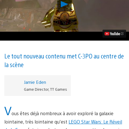
Lancer
la
vidéo
Le
DLC
Le
Bras
Fantôme
de
LEGO
Star
Le tout nouveau contenu met C-3PO au centre de
Wars
la scène
:
Le
Réveil
de
Jamie Eden
la
Game Director, TT Games
Force
sort
aujourd’hui
V
ous êtes déjà nombreux à avoir exploré la galaxie
lointaine, très lointaine qu’est
LEGO Star Wars: Le Réveil