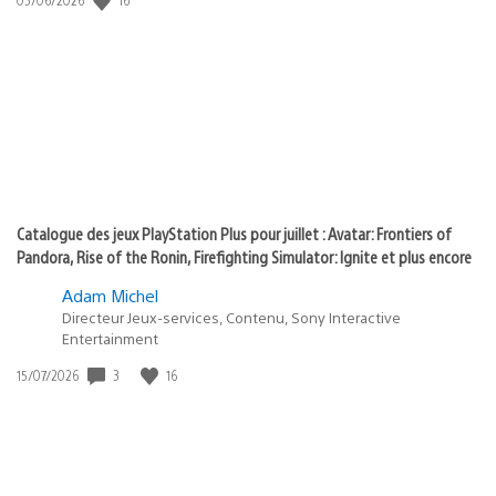
state
de
of
publication
:
play
Catalogue des jeux PlayStation Plus pour juillet : Avatar: Frontiers of
Pandora, Rise of the Ronin, Firefighting Simulator: Ignite et plus encore
Adam Michel
Directeur Jeux-services, Contenu, Sony Interactive
Entertainment
3
16
Date
15/07/2026
de
publication
: