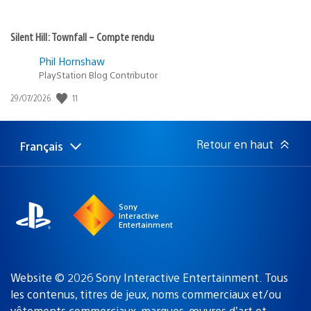
Silent Hill: Townfall – Compte rendu
Phil Hornshaw
PlayStation Blog Contributor
11
Date
29/07/2026
de
publication
:
Retour en haut
Français
Choisir
Région
une
actuelle
région
:
Sony
Interactive
Entertainment
Website © 2026 Sony Interactive Entertainment. Tous
les contenus, titres de jeux, noms commerciaux et/ou
vêtements commerciaux, marques, œuvres d’art et