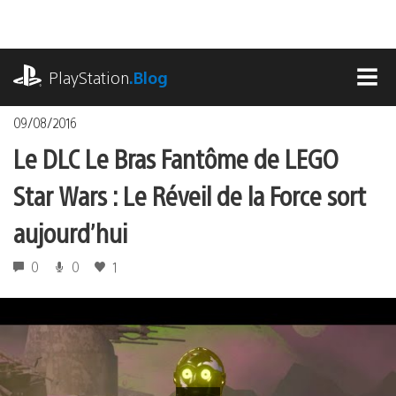
Accéder
au
contenu
playstation.com
PlayStation
.Blog
MEN
09/08/2016
Le DLC Le Bras Fantôme de LEGO
Star Wars : Le Réveil de la Force sort
aujourd’hui
0
0
1