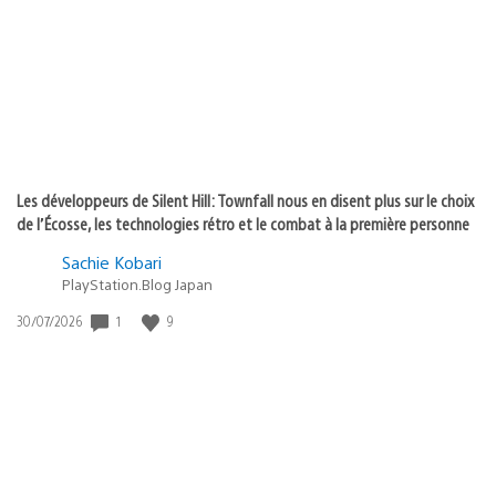
publication
:
Les développeurs de Silent Hill: Townfall nous en disent plus sur le choix
de l’Écosse, les technologies rétro et le combat à la première personne
Sachie Kobari
PlayStation.Blog Japan
1
9
Date
30/07/2026
de
publication
: