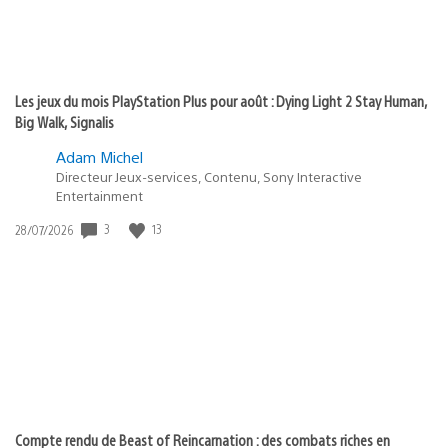
Les jeux du mois PlayStation Plus pour août : Dying Light 2 Stay Human,
Big Walk, Signalis
Adam Michel
Directeur Jeux-services, Contenu, Sony Interactive
Entertainment
3
13
Date
28/07/2026
de
publication
:
Compte rendu de Beast of Reincarnation : des combats riches en