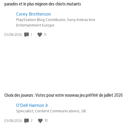
parades et le plus mignon des chiots mutants
Corey Brotherson
PlayStation Blog Contributor, Sony Interactive
Entertainment Europe
1
11
Date
03/08/2026
de
publication
:
Choix des joueurs : Votez pour votre nouveau jeu préféré de juillet 2026
O’Dell Harmon Jr.
Specialist, Content Communications, SIE
2
10
Date
03/08/2026
de