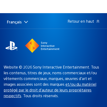
et
:
science-
fiction
Retour en haut
Français
Choisir
Région
une
actuelle
région
:
Sony
Interactive
Entertainment
Website © 2026 Sony Interactive Entertainment. Tous
les contenus, titres de jeux, noms commerciaux et/ou
vêtements commerciaux, marques, œuvres d’art et
images associées sont des marques
et/ou du matériel
protégé par le droit d’auteur de leurs propriétaires
respectifs
. Tous droits réservés.