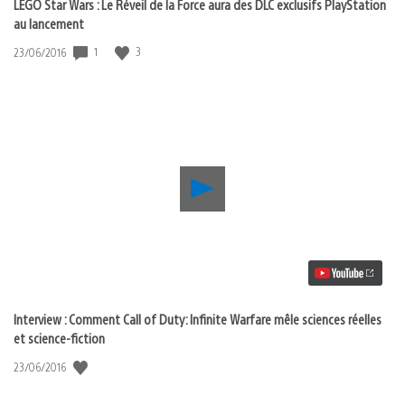
LEGO Star Wars : Le Réveil de la Force aura des DLC exclusifs PlayStation
de
au lancement
la
Force
1
3
Date
23/06/2016
aura
de
des
publication
DLC
:
exclusifs
PlayStation
au
lancement
Lancer
la
vidéo
Interview
:
Comment
Call
of
Duty:
Interview : Comment Call of Duty: Infinite Warfare mêle sciences réelles
Infinite
et science-fiction
Warfare
mêle
Date
23/06/2016
sciences
de
réelles
publication