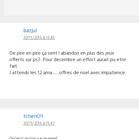
bazjul
30/11/2016 à 16:46
De pire en pire ça sent l abandon en plus des jeux
offerts sur ps3. Pour decembre un effort aurait pu etre
fait.
J attends les 12 arna…..offres de noel avec impatience.
tchen09
30/11/2016 à 16:47
Qu’est qu’on se marre!