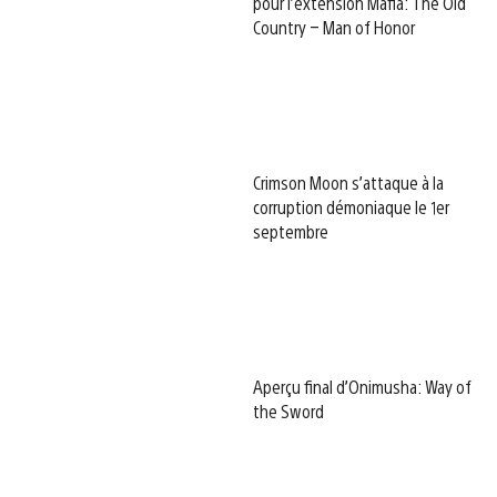
pour l’extension Mafia: The Old
Country – Man of Honor
Crimson Moon s’attaque à la
corruption démoniaque le 1er
septembre
Aperçu final d’Onimusha: Way of
the Sword