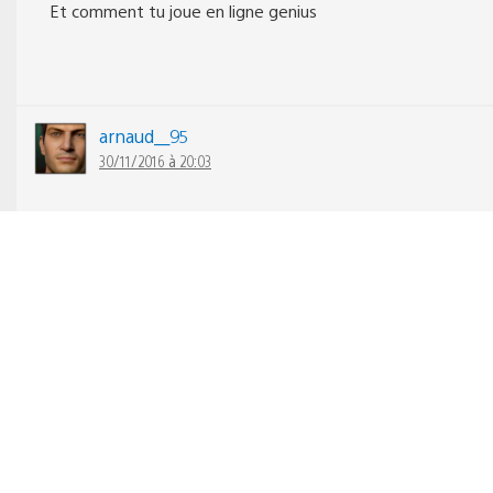
Et comment tu joue en ligne genius
arnaud__95
30/11/2016 à 20:03
Nassdu94 > pour celles et ceux qui n’ont que la ps3 ou
la vita, le ps+ n’est pas obligatoire pour jouer en ligne
😉 pourvu que ça dure…
nassdu94
30/11/2016 à 22:56
Ah ouais j’avais pas penser a eux les pauvres ^^ Sa le
restera je pense tqt ahah