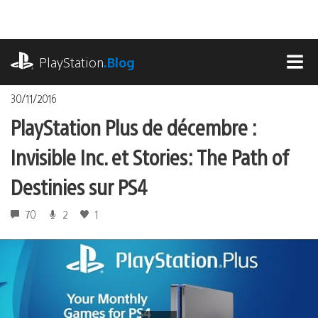
Accéder
au
contenu
playstation.com
PlayStation
.Blog
MEN
30/11/2016
PlayStation Plus de décembre :
Invisible Inc. et Stories: The Path of
Destinies sur PS4
70
2
1