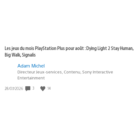
Les jeux du mois PlayStation Plus pour août : Dying Light 2 Stay Human,
Big Walk, Signalis
Adam Michel
Directeur Jeux-services, Contenu, Sony Interactive
Entertainment
3
14
Date
28/07/2026
de
publication
: