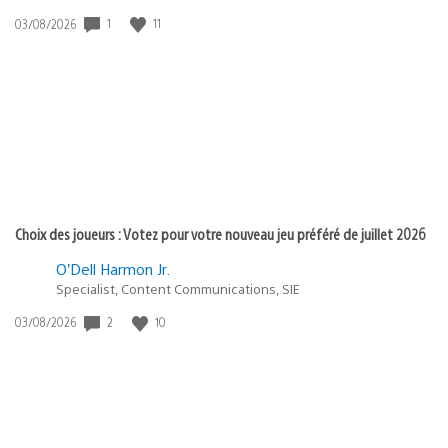
1
11
Date
03/08/2026
de
publication
:
Choix des joueurs : Votez pour votre nouveau jeu préféré de juillet 2026
O’Dell Harmon Jr.
Specialist, Content Communications, SIE
2
10
Date
03/08/2026
de
publication
: