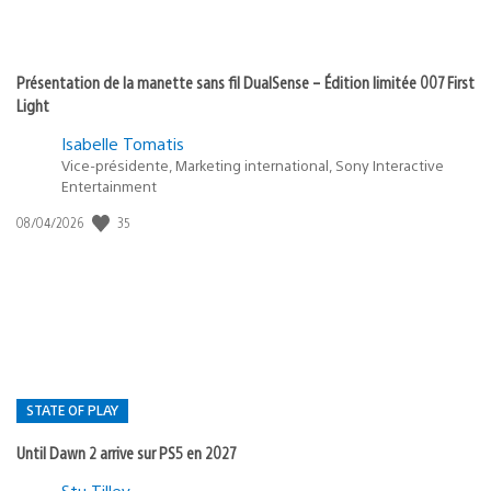
Présentation de la manette sans fil DualSense – Édition limitée 007 First
Light
Isabelle Tomatis
Vice-présidente, Marketing international, Sony Interactive
Entertainment
35
Date
08/04/2026
de
publication
:
STATE OF PLAY
Until Dawn 2 arrive sur PS5 en 2027
Stu Tilley