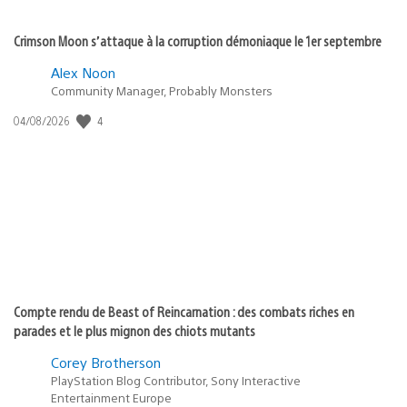
Crimson Moon s’attaque à la corruption démoniaque le 1er septembre
Alex Noon
Community Manager, Probably Monsters
4
Date
04/08/2026
de
publication
:
Compte rendu de Beast of Reincarnation : des combats riches en
parades et le plus mignon des chiots mutants
Corey Brotherson
PlayStation Blog Contributor, Sony Interactive
Entertainment Europe