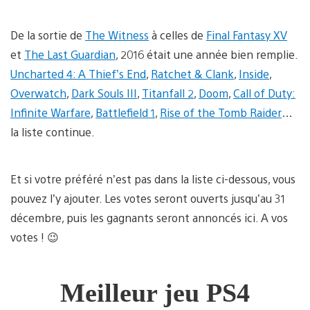
De la sortie de
The Witness
à celles de
Final Fantasy XV
et
The Last Guardian
, 2016 était une année bien remplie.
Uncharted 4: A Thief’s End
,
Ratchet & Clank
,
Inside
,
Overwatch
,
Dark Souls III
,
Titanfall 2
,
Doom
,
Call of Duty:
Infinite Warfare
,
Battlefield 1
,
Rise of the Tomb Raider
…
la liste continue.
Et si votre préféré n’est pas dans la liste ci-dessous, vous
pouvez l’y ajouter. Les votes seront ouverts jusqu’au 31
décembre, puis les gagnants seront annoncés ici. A vos
votes ! 😉
Meilleur jeu PS4