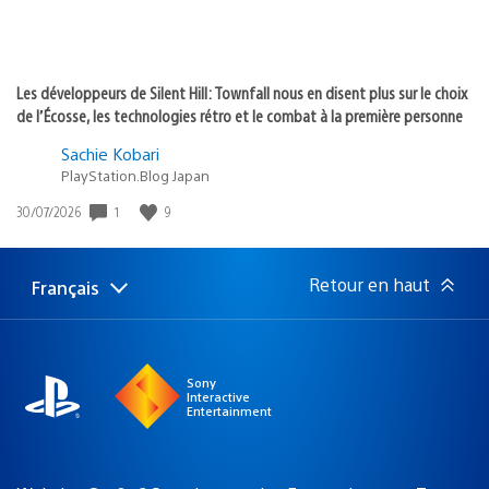
Les développeurs de Silent Hill: Townfall nous en disent plus sur le choix
de l’Écosse, les technologies rétro et le combat à la première personne
Sachie Kobari
PlayStation.Blog Japan
1
9
Date
30/07/2026
de
publication
:
Retour en haut
Français
Choisir
Région
une
actuelle
région
:
Sony
Interactive
Entertainment