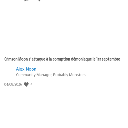
de
publication
:
Crimson Moon s’attaque à la corruption démoniaque le 1er septembre
Alex Noon
Community Manager, Probably Monsters
4
Date
04/08/2026
de
publication
: