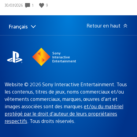
1
9
Date
30/07/2026
de
publication
:
Retour en haut
Français
Choisir
Région
une
actuelle
région
:
Sony
Interactive
Entertainment
Website © 2026 Sony Interactive Entertainment. Tous
les contenus, titres de jeux, noms commerciaux et/ou
vêtements commerciaux, marques, œuvres d’art et
images associées sont des marques
et/ou du matériel
protégé par le droit d’auteur de leurs propriétaires
respectifs
. Tous droits réservés.