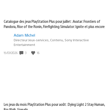
Catalogue des jeux PlayStation Plus pour juillet : Avatar: Frontiers of
Pandora, Rise of the Ronin, Firefighting Simulator: Ignite et plus encore
Adam Michel
Directeur Jeux-services, Contenu, Sony Interactive
Entertainment
3
16
Date
15/07/2026
de
publication
:
Les jeux du mois PlayStation Plus pour août : Dying Light 2 Stay Human,
Big Walk, Signalis