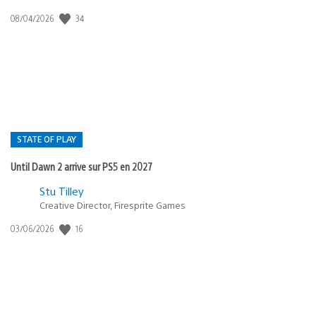
34
Date
08/04/2026
de
publication
:
STATE OF PLAY
Until Dawn 2 arrive sur PS5 en 2027
Postée
Stu Tilley
Creative Director, Firesprite Games
dans
:
16
Date
03/06/2026
state
de
of
publication
:
play