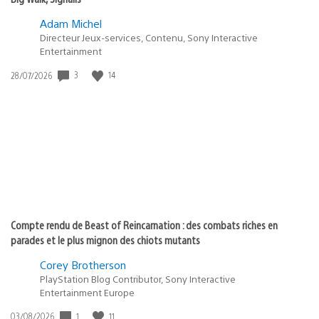
Adam Michel
Directeur Jeux-services, Contenu, Sony Interactive
Entertainment
3
14
Date
28/07/2026
de
publication
:
Compte rendu de Beast of Reincarnation : des combats riches en
parades et le plus mignon des chiots mutants
Corey Brotherson
PlayStation Blog Contributor, Sony Interactive
Entertainment Europe
1
11
Date
03/08/2026