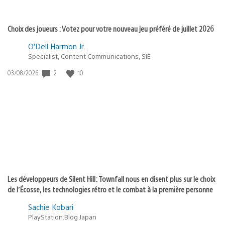
Choix des joueurs : Votez pour votre nouveau jeu préféré de juillet 2026
O’Dell Harmon Jr.
Specialist, Content Communications, SIE
2
10
Date
03/08/2026
de
publication
:
Les développeurs de Silent Hill: Townfall nous en disent plus sur le choix
de l’Écosse, les technologies rétro et le combat à la première personne
Sachie Kobari
PlayStation.Blog Japan