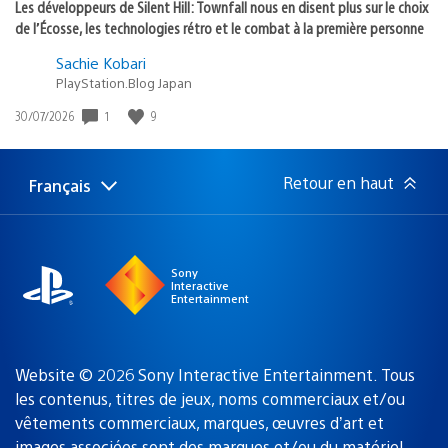
Les développeurs de Silent Hill: Townfall nous en disent plus sur le choix
de l’Écosse, les technologies rétro et le combat à la première personne
Sachie Kobari
PlayStation.Blog Japan
1
9
Date
30/07/2026
de
publication
:
Retour en haut
Français
Choisir
Région
une
actuelle
région
:
Sony
Interactive
Entertainment
Website © 2026 Sony Interactive Entertainment. Tous
les contenus, titres de jeux, noms commerciaux et/ou
vêtements commerciaux, marques, œuvres d’art et
images associées sont des marques
et/ou du matériel