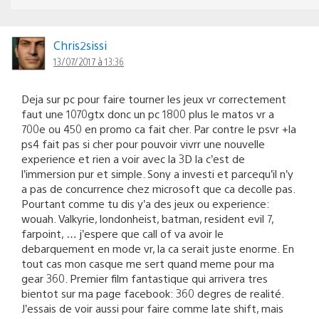
Chris2sissi
13/07/2017 à 13:36
Deja sur pc pour faire tourner les jeux vr correctement
faut une 1070gtx donc un pc 1800 plus le matos vr a
700e ou 450 en promo ca fait cher. Par contre le psvr +la
ps4 fait pas si cher pour pouvoir vivrr une nouvelle
experience et rien a voir avec la 3D la c’est de
l’immersion pur et simple. Sony a investi et parcequ’il n’y
a pas de concurrence chez microsoft que ca decolle pas.
Pourtant comme tu dis y’a des jeux ou experience:
wouah. Valkyrie, londonheist, batman, resident evil 7,
farpoint, … j’espere que call of va avoir le
debarquement en mode vr, la ca serait juste enorme. En
tout cas mon casque me sert quand meme pour ma
gear 360. Premier film fantastique qui arrivera tres
bientot sur ma page facebook: 360 degres de realité.
J’essais de voir aussi pour faire comme late shift, mais