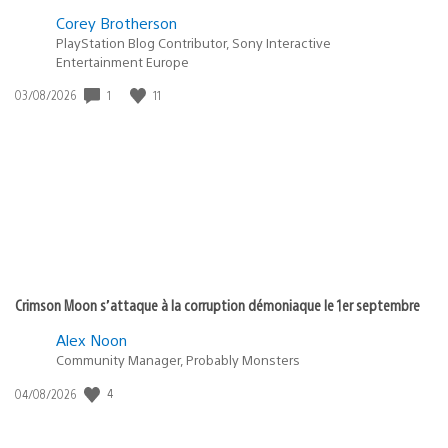
Corey Brotherson
PlayStation Blog Contributor, Sony Interactive
Entertainment Europe
1
11
Date
03/08/2026
de
publication
:
Crimson Moon s’attaque à la corruption démoniaque le 1er septembre
Alex Noon
Community Manager, Probably Monsters
4
Date
04/08/2026
de
publication
: