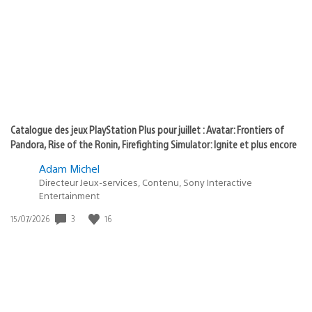
of
publication
:
play
Catalogue des jeux PlayStation Plus pour juillet : Avatar: Frontiers of
Pandora, Rise of the Ronin, Firefighting Simulator: Ignite et plus encore
Adam Michel
Directeur Jeux-services, Contenu, Sony Interactive
Entertainment
3
16
Date
15/07/2026
de
publication
: