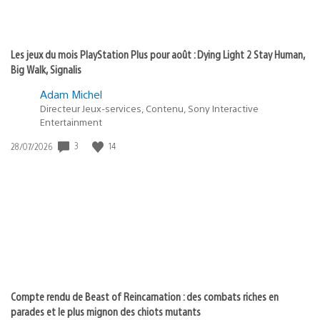
Les jeux du mois PlayStation Plus pour août : Dying Light 2 Stay Human,
Big Walk, Signalis
Adam Michel
Directeur Jeux-services, Contenu, Sony Interactive
Entertainment
3
14
Date
28/07/2026
de
publication
:
Compte rendu de Beast of Reincarnation : des combats riches en
parades et le plus mignon des chiots mutants