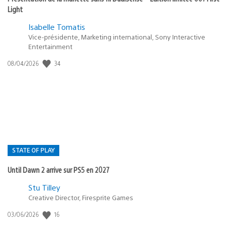
Light
Isabelle Tomatis
Vice-présidente, Marketing international, Sony Interactive
Entertainment
34
Date
08/04/2026
de
publication
:
STATE OF PLAY
Until Dawn 2 arrive sur PS5 en 2027
Postée
Stu Tilley
Creative Director, Firesprite Games
dans
:
16
Date
03/06/2026
state
de