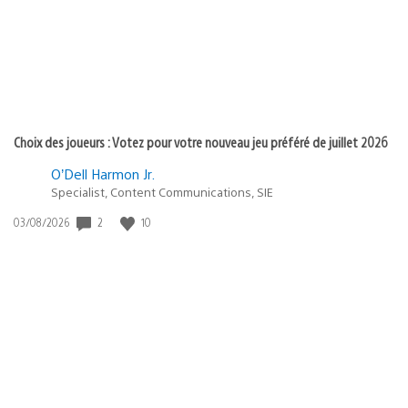
Choix des joueurs : Votez pour votre nouveau jeu préféré de juillet 2026
O’Dell Harmon Jr.
Specialist, Content Communications, SIE
2
10
Date
03/08/2026
de
publication
: