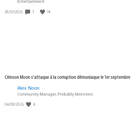
Entertainment
3
14
Date
28/07/2026
de
publication
:
Crimson Moon s’attaque à la corruption démoniaque le 1er septembre
Alex Noon
Community Manager, Probably Monsters
4
Date
04/08/2026
de
publication
: