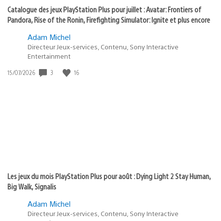
Catalogue des jeux PlayStation Plus pour juillet : Avatar: Frontiers of
Pandora, Rise of the Ronin, Firefighting Simulator: Ignite et plus encore
Adam Michel
Directeur Jeux-services, Contenu, Sony Interactive
Entertainment
3
16
Date
15/07/2026
de
publication
:
Les jeux du mois PlayStation Plus pour août : Dying Light 2 Stay Human,
Big Walk, Signalis
Adam Michel
Directeur Jeux-services, Contenu, Sony Interactive