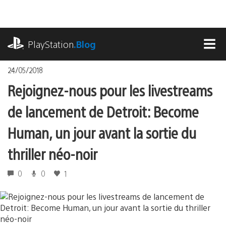
Accéder
au
contenu
playstation.com
PlayStation
.Blog
MEN
24/05/2018
Rejoignez-nous pour les livestreams
de lancement de Detroit: Become
Human, un jour avant la sortie du
thriller néo-noir
0
0
1