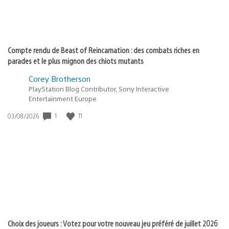
Compte rendu de Beast of Reincarnation : des combats riches en
parades et le plus mignon des chiots mutants
Corey Brotherson
PlayStation Blog Contributor, Sony Interactive
Entertainment Europe
1
11
Date
03/08/2026
de
publication
:
Choix des joueurs : Votez pour votre nouveau jeu préféré de juillet 2026