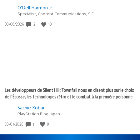
O’Dell Harmon Jr.
Specialist, Content Communications, SIE
2
10
Date
03/08/2026
de
publication
:
Les développeurs de Silent Hill: Townfall nous en disent plus sur le choix
de l’Écosse, les technologies rétro et le combat à la première personne
Sachie Kobari
PlayStation.Blog Japan
1
9
Date
30/07/2026
de
publication