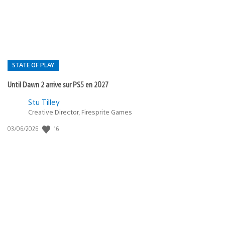
:
STATE OF PLAY
Until Dawn 2 arrive sur PS5 en 2027
Postée
Stu Tilley
Creative Director, Firesprite Games
dans
:
16
Date
03/06/2026
state
de
of
publication
:
play