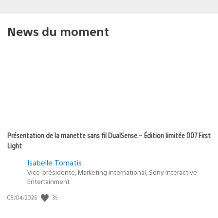
News du moment
Présentation de la manette sans fil DualSense – Édition limitée 007 First
Light
Isabelle Tomatis
Vice-présidente, Marketing international, Sony Interactive
Entertainment
35
Date
08/04/2026
de
publication