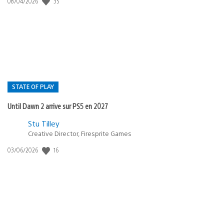
Date
35
08/04/2026
de
publication
:
STATE OF PLAY
Until Dawn 2 arrive sur PS5 en 2027
Postée
Stu Tilley
dans
Creative Director, Firesprite Games
:
Date
16
03/06/2026
state
de
of
publication
:
play