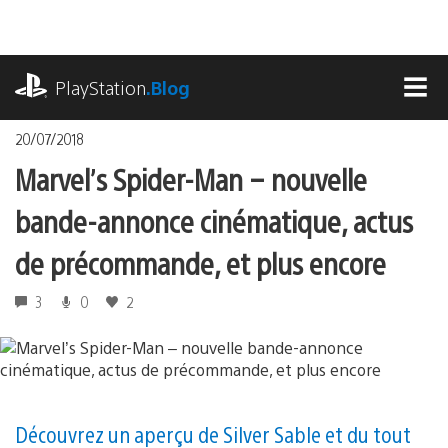
Accéder
au
contenu
playstation.com
PlayStation
.Blog
MEN
20/07/2018
Marvel’s Spider-Man – nouvelle
bande-annonce cinématique, actus
de précommande, et plus encore
3
0
2
Découvrez un aperçu de Silver Sable et du tout