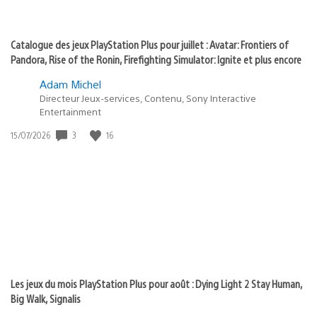
Catalogue des jeux PlayStation Plus pour juillet : Avatar: Frontiers of
Pandora, Rise of the Ronin, Firefighting Simulator: Ignite et plus encore
Adam Michel
Directeur Jeux-services, Contenu, Sony Interactive
Entertainment
Date
3
16
15/07/2026
de
publication
:
Les jeux du mois PlayStation Plus pour août : Dying Light 2 Stay Human,
Big Walk, Signalis