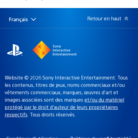
de
publication
:
Retour en haut
Français
Choisir
Région
une
actuelle
région
:
Sony
Interactive
Entertainment
Website © 2026 Sony Interactive Entertainment. Tous
les contenus, titres de jeux, noms commerciaux et/ou
vêtements commerciaux, marques, œuvres d’art et
images associées sont des marques
et/ou du matériel
protégé par le droit d’auteur de leurs propriétaires
respectifs
. Tous droits réservés.