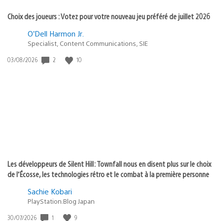
Choix des joueurs : Votez pour votre nouveau jeu préféré de juillet 2026
O’Dell Harmon Jr.
Specialist, Content Communications, SIE
Date
2
10
03/08/2026
de
publication
:
Les développeurs de Silent Hill: Townfall nous en disent plus sur le choix
de l’Écosse, les technologies rétro et le combat à la première personne
Sachie Kobari
PlayStation.Blog Japan
Date
1
9
30/07/2026