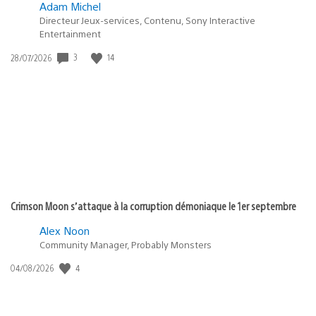
Adam Michel
Directeur Jeux-services, Contenu, Sony Interactive
Entertainment
Date
3
14
28/07/2026
de
publication
:
Crimson Moon s’attaque à la corruption démoniaque le 1er septembre
Alex Noon
Community Manager, Probably Monsters
Date
4
04/08/2026
de
publication
: