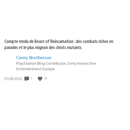
Compte rendu de Beast of Reincarnation : des combats riches en
parades et le plus mignon des chiots mutants
Corey Brotherson
PlayStation Blog Contributor, Sony Interactive
Entertainment Europe
Date
1
11
03/08/2026
de
publication
: