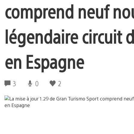
comprend neuf nouv
légendaire circuit 
en Espagne
3
0
2