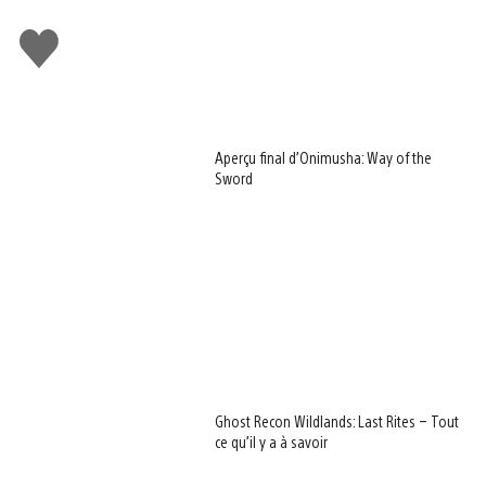
J'aime
Aperçu final d’Onimusha: Way of the
Sword
Ghost Recon Wildlands: Last Rites – Tout
ce qu’il y a à savoir