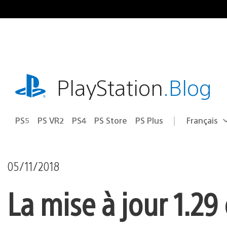
Accéder
au
contenu
playstation.com
PlayStation
.Blog
PS5
PS VR2
PS4
PS Store
PS Plus
Français
Choisir
Région
une
actuelle
région
:
05/11/2018
La mise à jour 1.2