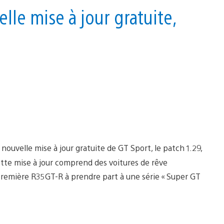
circuit
le mise à jour gratuite,
du
Grand
Prix
de
Formule
1
en
Espagne
 nouvelle mise à jour gratuite de GT Sport, le patch 1.29,
ette mise à jour comprend des voitures de rêve
 première R35GT-R à prendre part à une série « Super GT