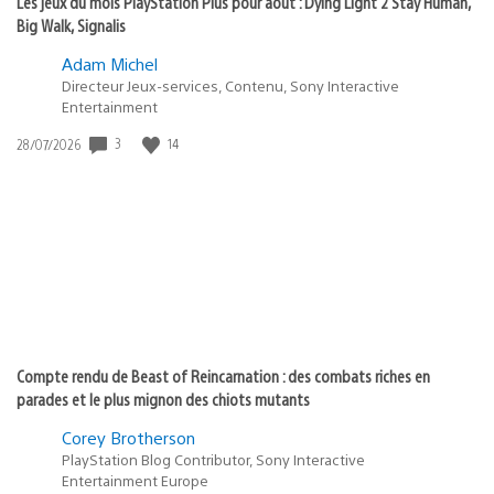
Les jeux du mois PlayStation Plus pour août : Dying Light 2 Stay Human,
Big Walk, Signalis
Adam Michel
Directeur Jeux-services, Contenu, Sony Interactive
Entertainment
3
14
Date
28/07/2026
de
publication
:
Compte rendu de Beast of Reincarnation : des combats riches en
parades et le plus mignon des chiots mutants
Corey Brotherson
PlayStation Blog Contributor, Sony Interactive
Entertainment Europe