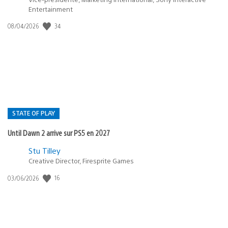
Entertainment
34
Date
08/04/2026
de
publication
:
STATE OF PLAY
Until Dawn 2 arrive sur PS5 en 2027
Postée
Stu Tilley
Creative Director, Firesprite Games
dans
:
16
Date
03/06/2026
state
de
of
publication
:
play