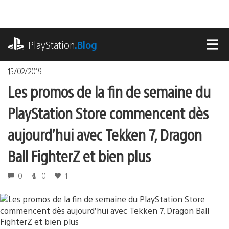
Accéder
au
contenu
playstation.com
PlayStation
.Blog
MEN
15/02/2019
Les promos de la fin de semaine du
PlayStation Store commencent dès
aujourd’hui avec Tekken 7, Dragon
Ball FighterZ et bien plus
0
0
1