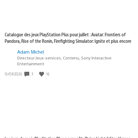
Catalogue des jeux PlayStation Plus pour juillet : Avatar: Frontiers of
Pandora, Rise of the Ronin, Firefighting Simulator: Ignite et plus encore
Adam Michel
Directeur Jeux-services, Contenu, Sony Interactive
Entertainment
3
16
Date
15/07/2026
de
publication
: