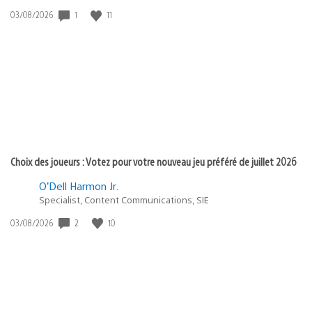
1
11
Date
03/08/2026
de
publication
:
Choix des joueurs : Votez pour votre nouveau jeu préféré de juillet 2026
O’Dell Harmon Jr.
Specialist, Content Communications, SIE
2
10
Date
03/08/2026
de
publication
: