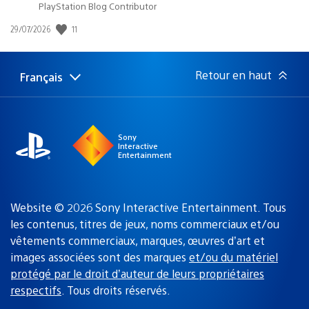
PlayStation Blog Contributor
11
Date
29/07/2026
de
publication
:
Retour en haut
Français
Choisir
Région
une
actuelle
région
:
Sony
Interactive
Entertainment
Website © 2026 Sony Interactive Entertainment. Tous
les contenus, titres de jeux, noms commerciaux et/ou
vêtements commerciaux, marques, œuvres d’art et
images associées sont des marques
et/ou du matériel
protégé par le droit d’auteur de leurs propriétaires
respectifs
. Tous droits réservés.