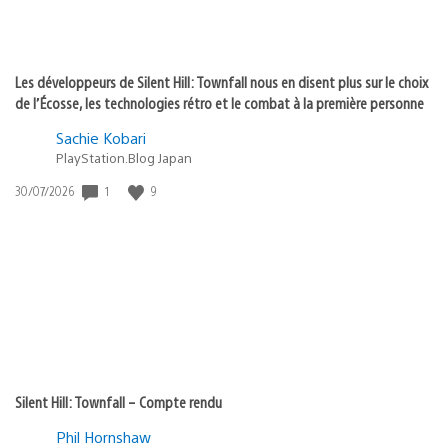
Les développeurs de Silent Hill: Townfall nous en disent plus sur le choix
de l’Écosse, les technologies rétro et le combat à la première personne
Sachie Kobari
PlayStation.Blog Japan
1
9
Date
30/07/2026
de
publication
:
Silent Hill: Townfall – Compte rendu
Phil Hornshaw