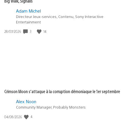
Big Walk, Signalis
Adam Michel
Directeur Jeux-services, Contenu, Sony Interactive
Entertainment
3
14
Date
28/07/2026
de
publication
:
Crimson Moon s’attaque à la corruption démoniaque le 1er septembre
Alex Noon
Community Manager, Probably Monsters
4
Date
04/08/2026
de
publication