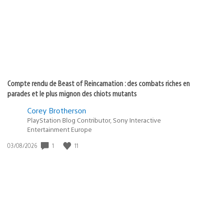
:
Compte rendu de Beast of Reincarnation : des combats riches en
parades et le plus mignon des chiots mutants
Corey Brotherson
PlayStation Blog Contributor, Sony Interactive
Entertainment Europe
1
11
Date
03/08/2026
de
publication
: