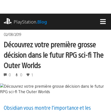
Accéder
au
contenu
playstation.com
PlayStation
.Blog
MEN
02/08/2019
Découvrez votre première grosse
décision dans le futur RPG sci-fi The
Outer Worlds
0
0
1
Obsidian vous montre l'importance et les