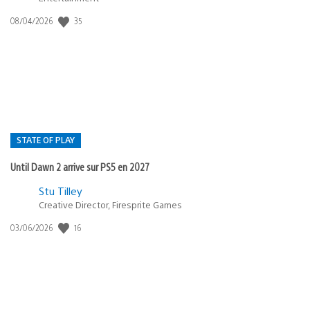
35
Date
08/04/2026
de
publication
:
STATE OF PLAY
Until Dawn 2 arrive sur PS5 en 2027
Postée
Stu Tilley
Creative Director, Firesprite Games
dans
:
16
Date
03/06/2026
state
de
of
publication
:
play