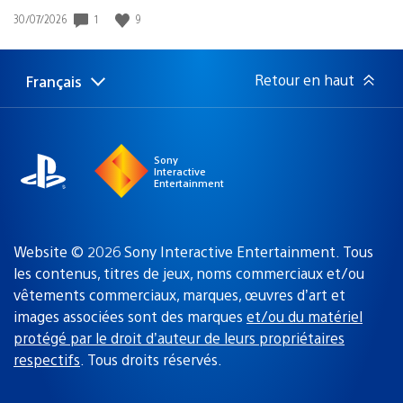
1
9
Date
30/07/2026
de
publication
:
Retour en haut
Français
Choisir
Région
une
actuelle
région
:
Sony
Interactive
Entertainment
Website © 2026 Sony Interactive Entertainment. Tous
les contenus, titres de jeux, noms commerciaux et/ou
vêtements commerciaux, marques, œuvres d’art et
images associées sont des marques
et/ou du matériel
protégé par le droit d’auteur de leurs propriétaires
respectifs
. Tous droits réservés.