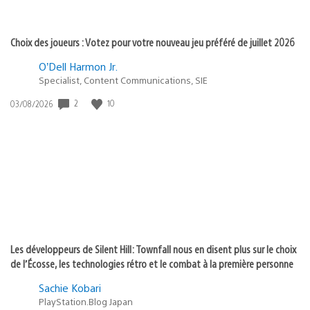
Choix des joueurs : Votez pour votre nouveau jeu préféré de juillet 2026
O’Dell Harmon Jr.
Specialist, Content Communications, SIE
2
10
Date
03/08/2026
de
publication
:
Les développeurs de Silent Hill: Townfall nous en disent plus sur le choix
de l’Écosse, les technologies rétro et le combat à la première personne
Sachie Kobari
PlayStation.Blog Japan