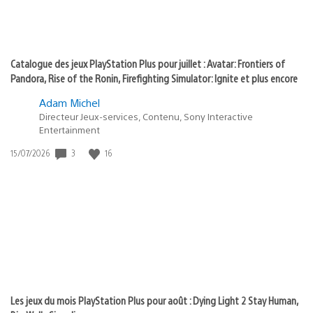
Catalogue des jeux PlayStation Plus pour juillet : Avatar: Frontiers of
Pandora, Rise of the Ronin, Firefighting Simulator: Ignite et plus encore
Adam Michel
Directeur Jeux-services, Contenu, Sony Interactive
Entertainment
3
16
Date
15/07/2026
de
publication
:
Les jeux du mois PlayStation Plus pour août : Dying Light 2 Stay Human,