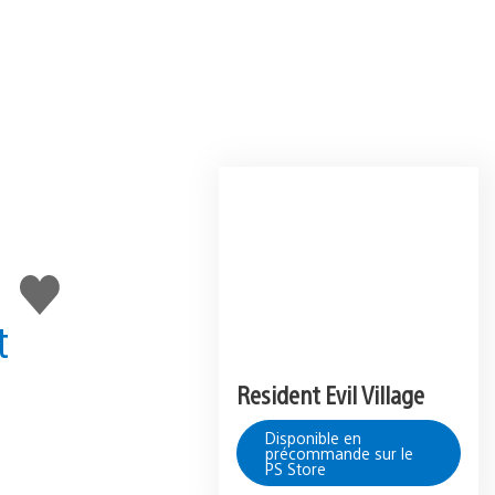
J'aime
t
Resident Evil Village
Disponible en
précommande sur le
PS Store