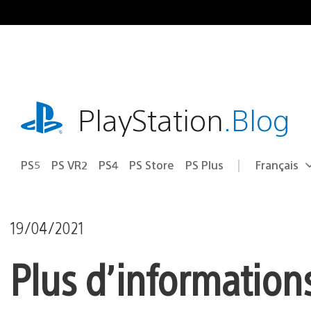
Accéder
au
contenu
playstation.com
PlayStation
.Blog
PS5
PS VR2
PS4
PS Store
PS Plus
Français
Choisir
Région
une
actuelle
région
:
19/04/2021
Plus d’information