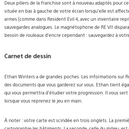
Deux piliers de la franchise sont à nouveau adaptés pour c
située en bas à gauche de votre écran lorsqu’elle est affect
armes (comme dans Resident Evil 4, avec un inventaire repre
sauvegardes analogues. Le magnétophone de RE VII disparaît
besoin de rouleaux d’encre cependant : sauvegardez à votre
Carnet de dessin
Ethan Winters a de grandes poches. Les informations sur Re
des documents que vous garderez sur vous. Ethan tient éga
qui vous permettra d’étudier votre progression. Il vous ser
lorsque vous reprenez le jeu en main.
À noter : votre carte est scindée en trois onglets. La premiè
cartographie les bâtiments. La seconde, celle du milieu, est 