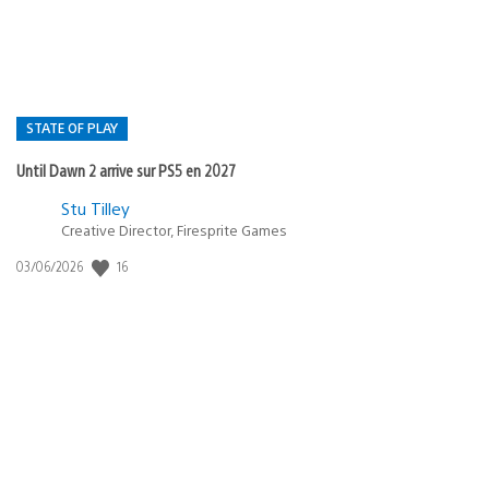
STATE OF PLAY
Until Dawn 2 arrive sur PS5 en 2027
Postée
Stu Tilley
dans
Creative Director, Firesprite Games
:
Date
16
03/06/2026
state
de
of
publication
:
play