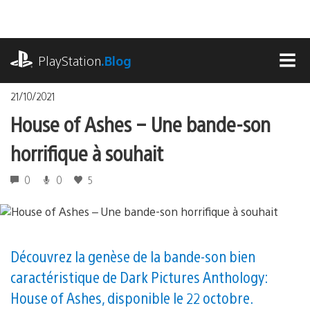
Accéder
au
contenu
playstation.com
PlayStation
.Blog
MEN
21/10/2021
House of Ashes – Une bande-son
horrifique à souhait
0
0
5
Découvrez la genèse de la bande-son bien
caractéristique de Dark Pictures Anthology:
House of Ashes, disponible le 22 octobre.