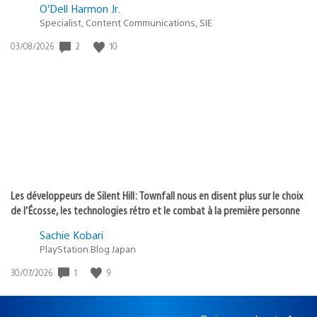
O’Dell Harmon Jr.
Specialist, Content Communications, SIE
Date
2
10
03/08/2026
de
publication
:
Les développeurs de Silent Hill: Townfall nous en disent plus sur le choix
de l’Écosse, les technologies rétro et le combat à la première personne
Sachie Kobari
PlayStation.Blog Japan
Date
1
9
30/07/2026
de
publication
: