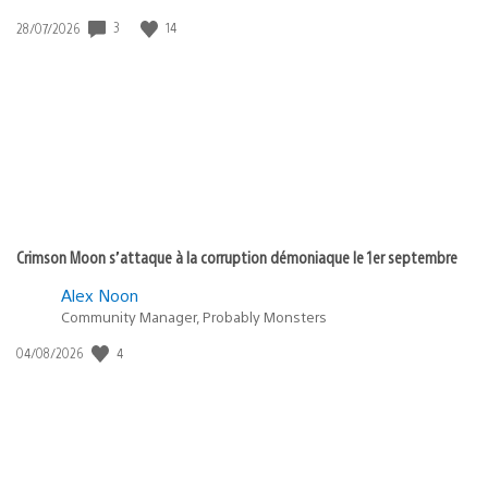
Date
3
14
28/07/2026
de
publication
:
Crimson Moon s’attaque à la corruption démoniaque le 1er septembre
Alex Noon
Community Manager, Probably Monsters
Date
4
04/08/2026
de
publication
: