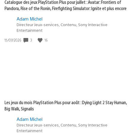
Catalogue des jeux PlayStation Plus pour juillet : Avatar: Frontiers of
Pandora, Rise of the Ronin, Firefighting Simulator: Ignite et plus encore
Adam Michel
Directeur Jeux-services, Contenu, Sony Interactive
Entertainment
Date
3
16
15/07/2026
de
publication
:
Les jeux du mois PlayStation Plus pour août : Dying Light 2 Stay Human,
Big Walk, Signalis
Adam Michel
Directeur Jeux-services, Contenu, Sony Interactive
Entertainment