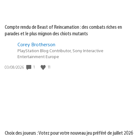
Compte rendu de Beast of Reincarnation : des combats riches en
parades et le plus mignon des chiots mutants
Corey Brotherson
PlayStation Blog Contributor, Sony Interactive
Entertainment Europe
Date
1
11
03/08/2026
de
publication
:
Choix des joueurs : Votez pour votre nouveau jeu préféré de juillet 2026