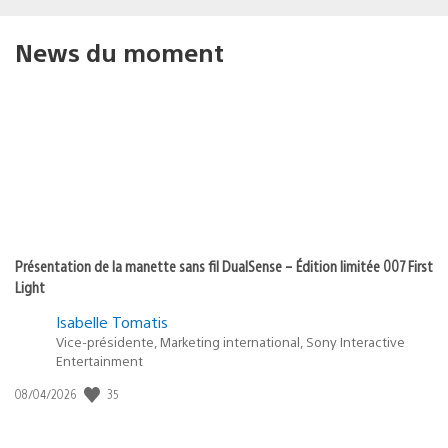
News du moment
Présentation de la manette sans fil DualSense – Édition limitée 007 First
Light
Isabelle Tomatis
Vice-présidente, Marketing international, Sony Interactive
Entertainment
Date
35
08/04/2026
de
publication
: