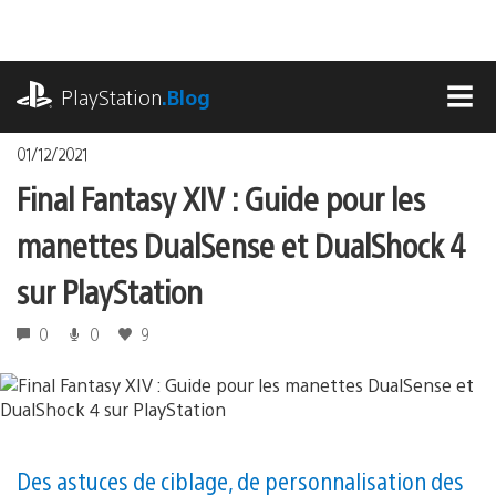
Accéder
au
contenu
playstation.com
PlayStation
.Blog
MEN
01/12/2021
Final Fantasy XIV : Guide pour les
manettes DualSense et DualShock 4
sur PlayStation
0
0
9
Des astuces de ciblage, de personnalisation des