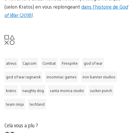
(selon Kratos) en vous replongeant
dans l’histoire de
God
of War (2018)
.
atreus
Capcom
Combat
Firesprite
god of war
god of war ragnarok
insomniac games
iron banner studios
kratos
naughty dog
santa monica studio
sucker punch
team ninja
techland
Cela vous a plu ?