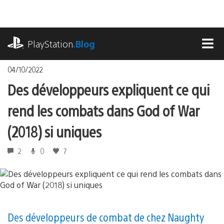
Accéder
au
contenu
playstation.com
PlayStation
.Blog
MEN
04/10/2022
Des développeurs expliquent ce qui
rend les combats dans God of War
(2018) si uniques
2
0
7
Des développeurs de combat de chez Naughty