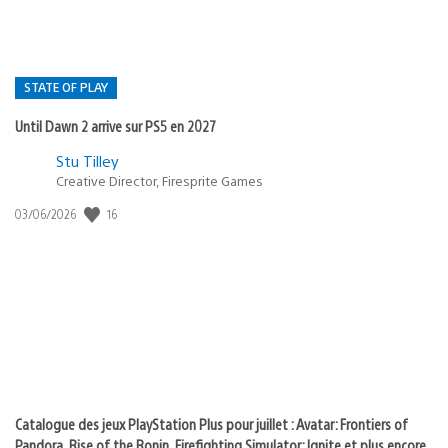
STATE OF PLAY
Until Dawn 2 arrive sur PS5 en 2027
Postée
Stu Tilley
dans
Creative Director, Firesprite Games
:
Date
16
03/06/2026
state
de
of
publication
:
play
Catalogue des jeux PlayStation Plus pour juillet : Avatar: Frontiers of
Pandora, Rise of the Ronin, Firefighting Simulator: Ignite et plus encore