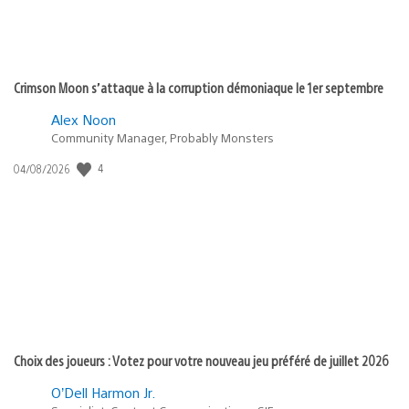
Crimson Moon s’attaque à la corruption démoniaque le 1er septembre
Alex Noon
Community Manager, Probably Monsters
Date
4
04/08/2026
de
publication
:
Choix des joueurs : Votez pour votre nouveau jeu préféré de juillet 2026
O’Dell Harmon Jr.