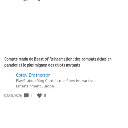
de
publication
:
Compte rendu de Beast of Reincarnation : des combats riches en
parades et le plus mignon des chiots mutants
Corey Brotherson
PlayStation Blog Contributor, Sony Interactive
Entertainment Europe
Date
1
11
03/08/2026
de
publication
: