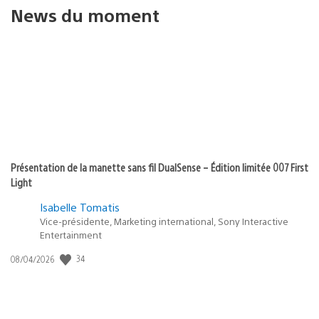
News du moment
Présentation de la manette sans fil DualSense – Édition limitée 007 First
Light
Isabelle Tomatis
Vice-présidente, Marketing international, Sony Interactive
Entertainment
Date
34
08/04/2026
de
publication
: