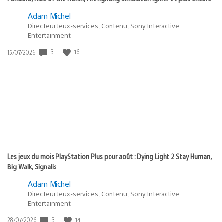
Adam Michel
Directeur Jeux-services, Contenu, Sony Interactive
Entertainment
Date
3
16
15/07/2026
de
publication
:
Les jeux du mois PlayStation Plus pour août : Dying Light 2 Stay Human,
Big Walk, Signalis
Adam Michel
Directeur Jeux-services, Contenu, Sony Interactive
Entertainment
Date
3
14
28/07/2026