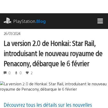
Accéder
au
contenu
playstation.com
PlayStation
.Blog
MEN
26/01/2024
La version 2.0 de Honkai: Star Rail,
introduisant le nouveau royaume de
Penacony, débarque le 6 février
0
0
2
Découvrez tous les détails sur les nouvelles