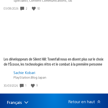
Specialist, Content Communications, SIE
Date
2
10
03/08/2026
de
publication
:
Les développeurs de Silent Hill: Townfall nous en disent plus sur le choix
de l’Écosse, les technologies rétro et le combat à la première personne
Sachie Kobari
PlayStation.Blog Japan
Date
1
9
30/07/2026
de
publication
:
Retour en haut
Français
Choisir
Région
une
actuelle