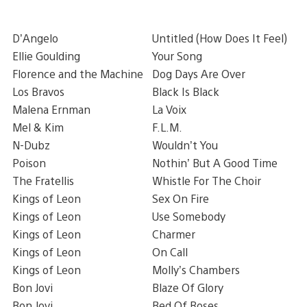
D’Angelo
Untitled (How Does It Feel)
Ellie Goulding
Your Song
Florence and the Machine
Dog Days Are Over
Los Bravos
Black Is Black
Malena Ernman
La Voix
Mel & Kim
F.L.M.
N-Dubz
Wouldn’t You
Poison
Nothin’ But A Good Time
The Fratellis
Whistle For The Choir
Kings of Leon
Sex On Fire
Kings of Leon
Use Somebody
Kings of Leon
Charmer
Kings of Leon
On Call
Kings of Leon
Molly’s Chambers
Bon Jovi
Blaze Of Glory
Bon Jovi
Bed Of Roses