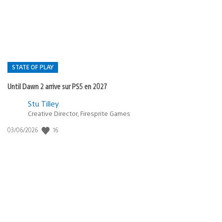
:
STATE OF PLAY
Until Dawn 2 arrive sur PS5 en 2027
Postée
Stu Tilley
Creative Director, Firesprite Games
dans
:
16
Date
03/06/2026
state
de
of
publication
:
play