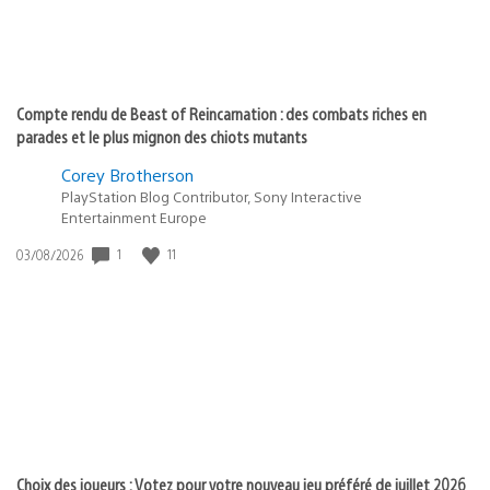
Compte rendu de Beast of Reincarnation : des combats riches en
parades et le plus mignon des chiots mutants
Corey Brotherson
PlayStation Blog Contributor, Sony Interactive
Entertainment Europe
1
11
Date
03/08/2026
de
publication
:
Choix des joueurs : Votez pour votre nouveau jeu préféré de juillet 2026