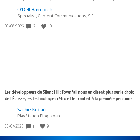
O’Dell Harmon Jr.
Specialist, Content Communications, SIE
2
10
Date
03/08/2026
de
publication
:
Les développeurs de Silent Hill: Townfall nous en disent plus sur le choix
de l’Écosse, les technologies rétro et le combat à la première personne
Sachie Kobari
PlayStation.Blog Japan
1
9
Date
30/07/2026
de
publication