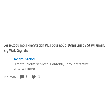
publication
:
Les jeux du mois PlayStation Plus pour août : Dying Light 2 Stay Human,
Big Walk, Signalis
Adam Michel
Directeur Jeux-services, Contenu, Sony Interactive
Entertainment
3
13
Date
28/07/2026
de
publication
: