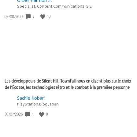
Specialist, Content Communications, SIE
2
10
Date
03/08/2026
de
publication
:
Les développeurs de Silent Hill: Townfall nous en disent plus sur le choix
de l’Écosse, les technologies rétro et le combat à la première personne
Sachie Kobari
PlayStation.Blog Japan
1
9
Date
30/07/2026
de
publication
: