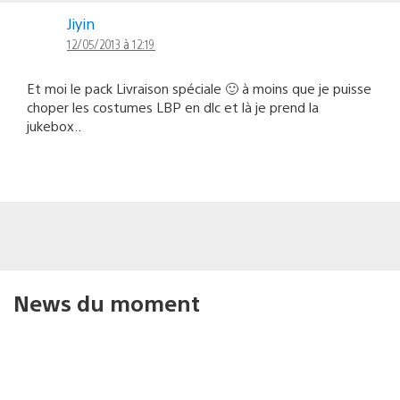
Jiyin
12/05/2013 à 12:19
Et moi le pack Livraison spéciale 🙂 à moins que je puisse
choper les costumes LBP en dlc et là je prend la
jukebox..
News du moment