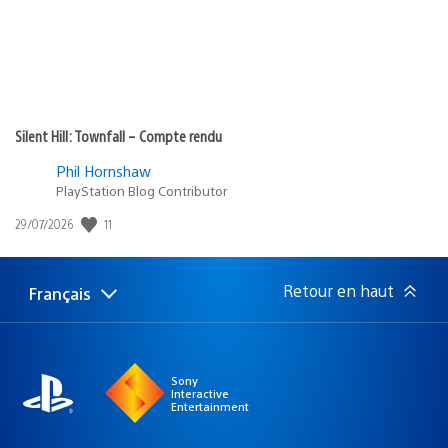
Silent Hill: Townfall – Compte rendu
Phil Hornshaw
PlayStation Blog Contributor
11
Date
29/07/2026
de
publication
:
Retour en haut
Français
Choisir
Région
une
actuelle
région
:
Sony
Interactive
Entertainment