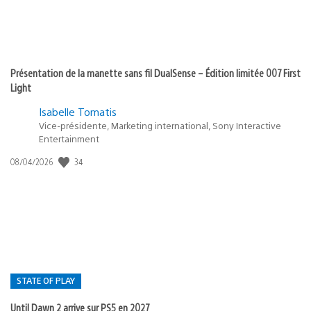
Présentation de la manette sans fil DualSense – Édition limitée 007 First
Light
Isabelle Tomatis
Vice-présidente, Marketing international, Sony Interactive
Entertainment
34
Date
08/04/2026
de
publication
:
STATE OF PLAY
Until Dawn 2 arrive sur PS5 en 2027