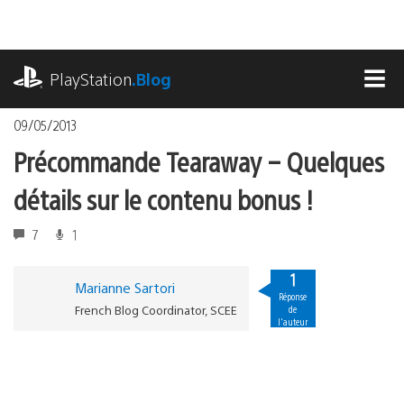
Accéder
au
contenu
playstation.com
PlayStation
.Blog
MEN
09/05/2013
Précommande Tearaway – Quelques
détails sur le contenu bonus !
7
1
1
Marianne Sartori
Réponse
French Blog Coordinator, SCEE
de
l'auteur