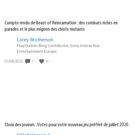
Compte rendu de Beast of Reincarnation : des combats riches en
parades et le plus mignon des chiots mutants
Corey Brotherson
PlayStation Blog Contributor, Sony Interactive
Entertainment Europe
1
11
Date
03/08/2026
de
publication
:
Choix des joueurs : Votez pour votre nouveau jeu préféré de juillet 2026
O’Dell Harmon Jr.