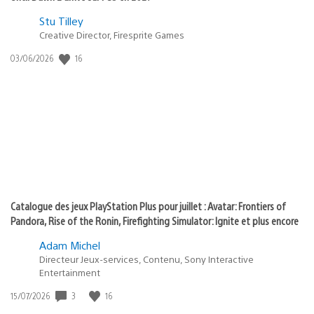
Postée
Stu Tilley
Creative Director, Firesprite Games
dans
:
16
Date
03/06/2026
state
de
of
publication
:
play
Catalogue des jeux PlayStation Plus pour juillet : Avatar: Frontiers of
Pandora, Rise of the Ronin, Firefighting Simulator: Ignite et plus encore
Adam Michel
Directeur Jeux-services, Contenu, Sony Interactive
Entertainment
3
16
Date
15/07/2026
de