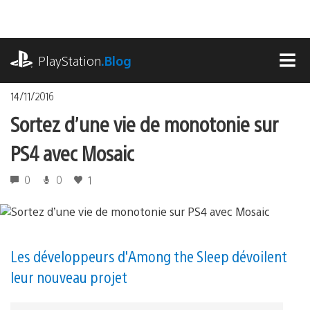
Accéder
au
contenu
playstation.com
PlayStation
.Blog
MEN
14/11/2016
Sortez d’une vie de monotonie sur
PS4 avec Mosaic
0
0
1
Les développeurs d'Among the Sleep dévoilent
leur nouveau projet