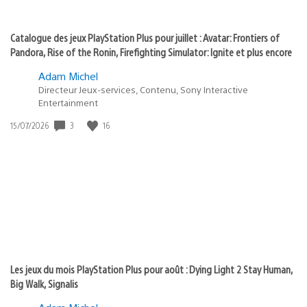
Catalogue des jeux PlayStation Plus pour juillet : Avatar: Frontiers of
Pandora, Rise of the Ronin, Firefighting Simulator: Ignite et plus encore
Adam Michel
Directeur Jeux-services, Contenu, Sony Interactive
Entertainment
3
16
Date
15/07/2026
de
publication
:
Les jeux du mois PlayStation Plus pour août : Dying Light 2 Stay Human,
Big Walk, Signalis