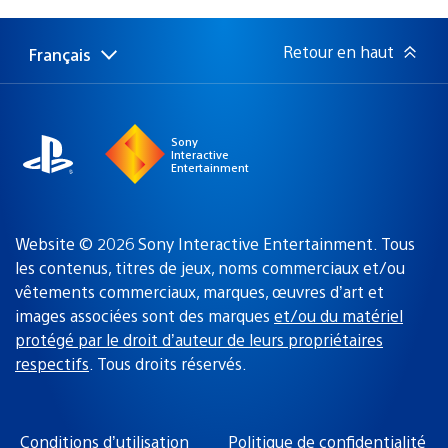
de
publication
:
Retour en haut
Français
Choisir
Région
une
actuelle
région
:
Sony
Interactive
Entertainment
Website © 2026 Sony Interactive Entertainment. Tous
les contenus, titres de jeux, noms commerciaux et/ou
vêtements commerciaux, marques, œuvres d’art et
images associées sont des marques
et/ou du matériel
protégé par le droit d’auteur de leurs propriétaires
respectifs
. Tous droits réservés.
Conditions d’utilisation
Politique de confidentialité