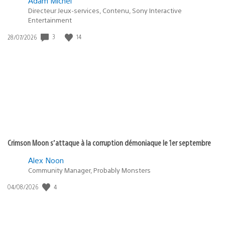
Adam Michel
Directeur Jeux-services, Contenu, Sony Interactive
Entertainment
3
14
Date
28/07/2026
de
publication
:
Crimson Moon s’attaque à la corruption démoniaque le 1er septembre
Alex Noon
Community Manager, Probably Monsters
4
Date
04/08/2026
de
publication
: