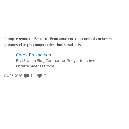
Compte rendu de Beast of Reincarnation : des combats riches en
parades et le plus mignon des chiots mutants
Corey Brotherson
PlayStation Blog Contributor, Sony Interactive
Entertainment Europe
1
11
Date
03/08/2026
de
publication
: