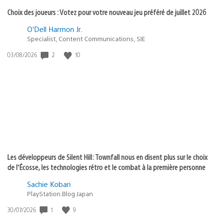
Choix des joueurs : Votez pour votre nouveau jeu préféré de juillet 2026
O’Dell Harmon Jr.
Specialist, Content Communications, SIE
2
10
Date
03/08/2026
de
publication
:
Les développeurs de Silent Hill: Townfall nous en disent plus sur le choix
de l’Écosse, les technologies rétro et le combat à la première personne
Sachie Kobari
PlayStation.Blog Japan
1
9
Date
30/07/2026