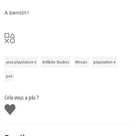
A bientôt !
jeux playstation 4
Krillbite Studios
Mosaic
playstation 4
ps4
Cela vous a plu ?
J'aime