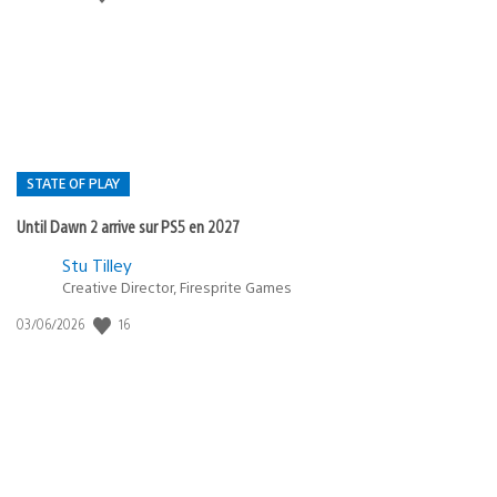
de
publication
:
STATE OF PLAY
Until Dawn 2 arrive sur PS5 en 2027
Postée
Stu Tilley
Creative Director, Firesprite Games
dans
:
16
Date
03/06/2026
state
de
of
publication
:
play