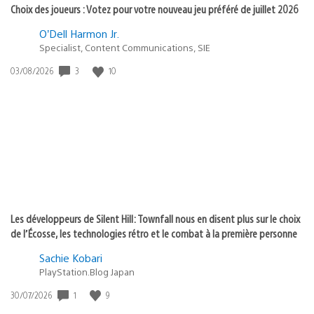
Choix des joueurs : Votez pour votre nouveau jeu préféré de juillet 2026
O’Dell Harmon Jr.
Specialist, Content Communications, SIE
3
10
Date
03/08/2026
de
publication
:
Les développeurs de Silent Hill: Townfall nous en disent plus sur le choix
de l’Écosse, les technologies rétro et le combat à la première personne
Sachie Kobari
PlayStation.Blog Japan
1
9
Date
30/07/2026
de