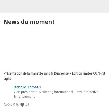
News du moment
Présentation de la manette sans fil DualSense – Édition limitée 007 First
Light
Isabelle Tomatis
Vice-présidente, Marketing international, Sony Interactive
Entertainment
35
Date
08/04/2026
de