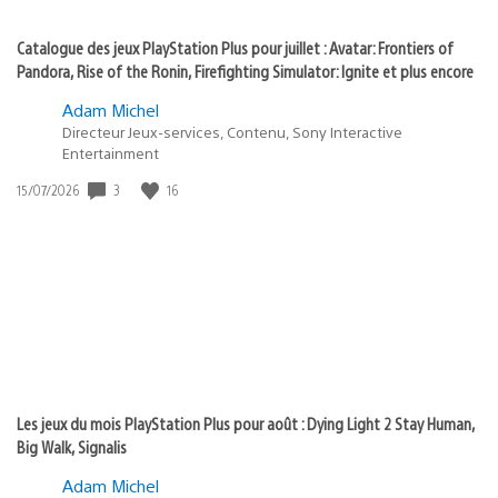
Catalogue des jeux PlayStation Plus pour juillet : Avatar: Frontiers of
Pandora, Rise of the Ronin, Firefighting Simulator: Ignite et plus encore
Adam Michel
Directeur Jeux-services, Contenu, Sony Interactive
Entertainment
3
16
Date
15/07/2026
de
publication
:
Les jeux du mois PlayStation Plus pour août : Dying Light 2 Stay Human,
Big Walk, Signalis
Adam Michel