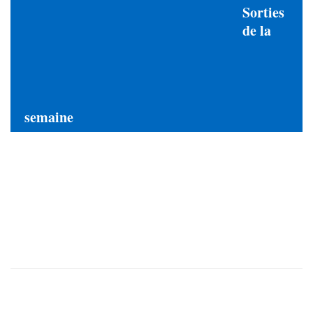
Sorties
de la
semaine