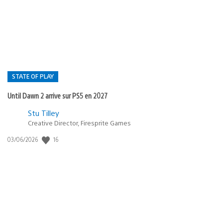
publication
:
STATE OF PLAY
Until Dawn 2 arrive sur PS5 en 2027
Postée
Stu Tilley
Creative Director, Firesprite Games
dans
:
16
Date
03/06/2026
state
de
of
publication
:
play