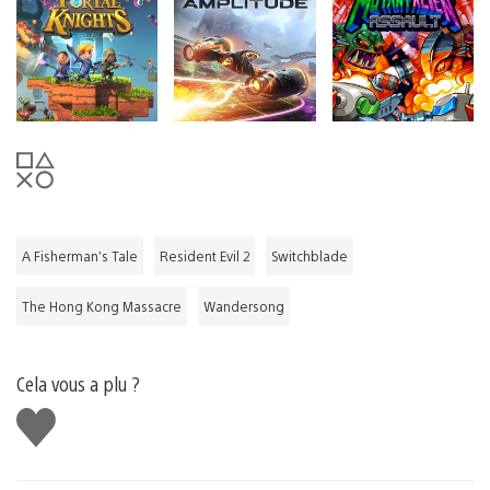
A Fisherman’s Tale
Resident Evil 2
Switchblade
The Hong Kong Massacre
Wandersong
Cela vous a plu ?
J'aime