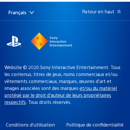
publication
:
Retour en haut
Français
Choisir
Région
une
actuelle
région
:
Sony
Interactive
Entertainment
Website © 2026 Sony Interactive Entertainment. Tous
les contenus, titres de jeux, noms commerciaux et/ou
vêtements commerciaux, marques, œuvres d’art et
images associées sont des marques
et/ou du matériel
protégé par le droit d’auteur de leurs propriétaires
respectifs
. Tous droits réservés.
Conditions d’utilisation
Politique de confidentialité