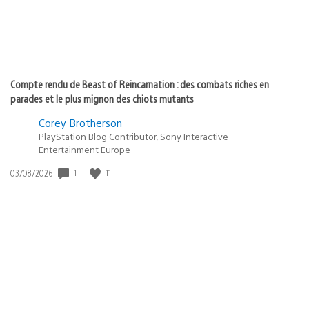
Compte rendu de Beast of Reincarnation : des combats riches en
parades et le plus mignon des chiots mutants
Corey Brotherson
PlayStation Blog Contributor, Sony Interactive
Entertainment Europe
1
11
Date
03/08/2026
de
publication
: