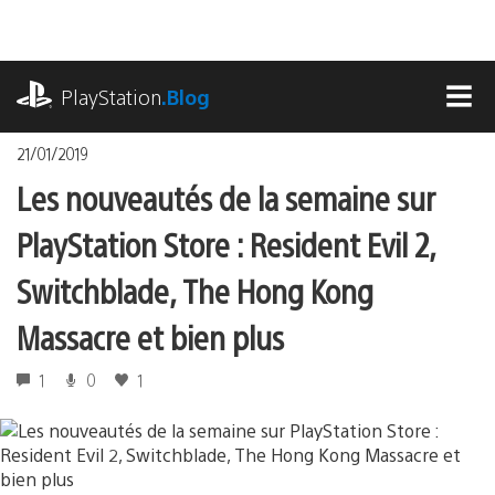
Accéder
au
contenu
playstation.com
PlayStation
.Blog
MEN
21/01/2019
Les nouveautés de la semaine sur
PlayStation Store : Resident Evil 2,
Switchblade, The Hong Kong
Massacre et bien plus
1
0
1