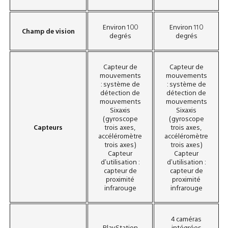
Environ 100
Environ 110
Champ de vision​
degrés
degrés
Capteur de
Capteur de
mouvements
mouvements
: système de
: système de
détection de
détection de
mouvements
mouvements
Sixaxis
Sixaxis
(gyroscope
(gyroscope
Capteurs​
trois axes,
trois axes,
accéléromètre
accéléromètre
trois axes)​
trois axes)​
Capteur
Capteur
d’utilisation :
d’utilisation :
capteur de
capteur de
proximité
proximité
infrarouge
infrarouge
4 caméras
PlayStation
intégrées