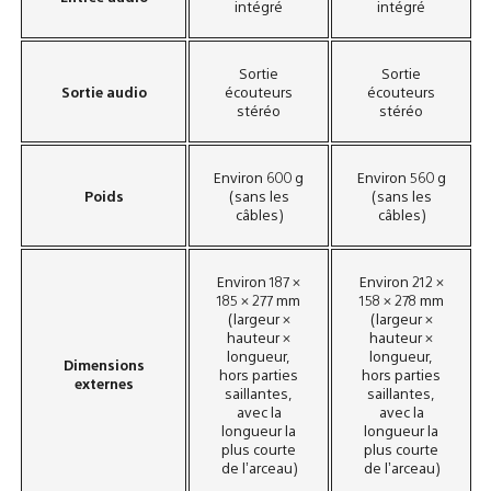
intégré
intégré
Sortie
Sortie
Sortie audio
écouteurs
écouteurs
stéréo
stéréo
Environ 600 g
Environ 560 g
Poids
(sans les
(sans les
câbles)
câbles)
Environ 187 ×
Environ 212 ×
185 × 277 mm
158 × 278 mm
(largeur ×
(largeur ×
hauteur ×
hauteur ×
longueur,
longueur,
Dimensions
hors parties
hors parties
externes
saillantes,
saillantes,
avec la
avec la
longueur la
longueur la
plus courte
plus courte
de l’arceau)
de l’arceau)