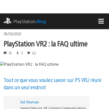
Accéder
au
contenu
playstation.com
PlayStation
.Blog
MEN
06/02/2023
PlayStation VR2 : la FAQ ultime
18
0
42
Tout ce que vous voulez savoir sur PS VR2 réuni
dans un seul endroit
Sid Shuman
Senior Director, SIE Content Communications