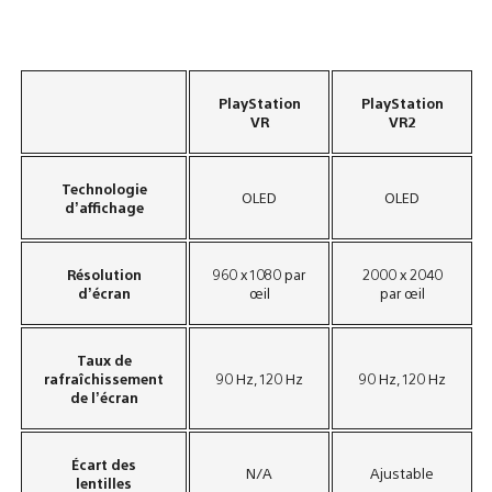
PlayStation
PlayStation
VR
VR2
Technologie
OLED
OLED
d’affichage
Résolution
960 x 1080 par
2000 x 2040
d’écran​
œil
par œil
Taux de
rafraîchissement
90 Hz, 120 Hz
90 Hz, 120 Hz
de l’écran​
Écart des
N/A
Ajustable
lentilles​