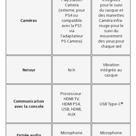
Camera
pour le suivi
(externe, pour
du casque et
PS4 ou
des manette​s
Caméras​
compatible
Caméra infra-
avec la PS5
rouge pour le
via
suivi du
l’adaptateur
mouvement
PS Camera)
des yeux pour
chaque œil
Vibration
Retour​
N/A
intégrée au
casque
Processeur :
HDMI TV,
Communication​
HDMI PS4,
USB Type-C®
avec la console
USB, HDMI,
AUX
Microphone
Microphone
Entrée audio