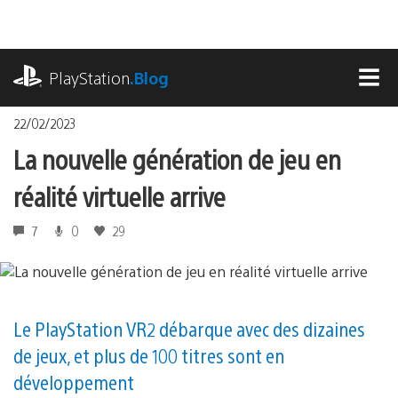
Accéder
au
contenu
playstation.com
PlayStation
.Blog
MEN
22/02/2023
La nouvelle génération de jeu en
réalité virtuelle arrive
7
0
29
Le PlayStation VR2 débarque avec des dizaines
de jeux, et plus de 100 titres sont en
développement