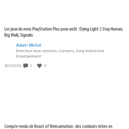
Les jeux du mois PlayStation Plus pour août : Dying Light 2 Stay Human,
Big Walk, Signalis
Adam Michel
Directeur Jeux-services, Contenu, Sony Interactive
Entertainment
Date
3
13
28/07/2026
de
publication
:
Compte rendu de Beast of Reincarnation : des combats riches en