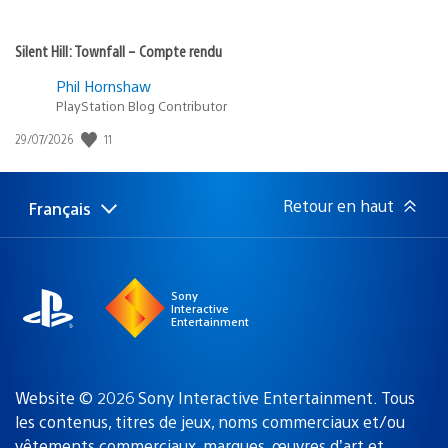
Silent Hill: Townfall – Compte rendu
Phil Hornshaw
PlayStation Blog Contributor
Date
11
29/07/2026
de
publication
:
Retour en haut
Français
Choisir
Région
une
actuelle
région
:
Sony
Interactive
Entertainment
Website © 2026 Sony Interactive Entertainment. Tous
les contenus, titres de jeux, noms commerciaux et/ou
vêtements commerciaux, marques, œuvres d’art et