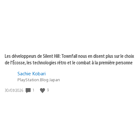
publication
:
Les développeurs de Silent Hill: Townfall nous en disent plus sur le choix
de l’Écosse, les technologies rétro et le combat à la première personne
Sachie Kobari
PlayStation.Blog Japan
Date
1
9
30/07/2026
de
publication
: