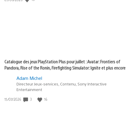
state
de
of
publication
:
play
Catalogue des jeux PlayStation Plus pour juillet : Avatar: Frontiers of
Pandora, Rise of the Ronin, Firefighting Simulator: Ignite et plus encore
Adam Michel
Directeur Jeux-services, Contenu, Sony Interactive
Entertainment
Date
3
16
15/07/2026
de
publication
: