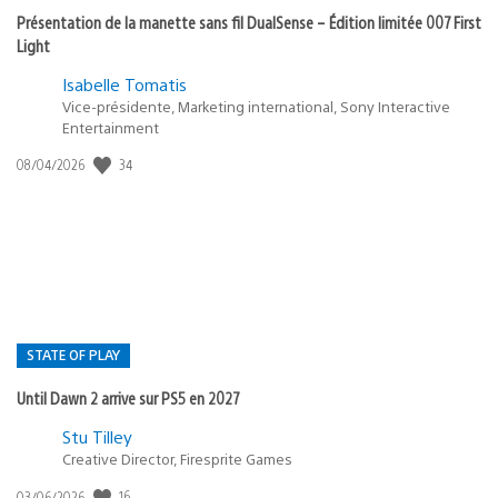
Présentation de la manette sans fil DualSense – Édition limitée 007 First
Light
Isabelle Tomatis
Vice-présidente, Marketing international, Sony Interactive
Entertainment
Date
34
08/04/2026
de
publication
:
STATE OF PLAY
Until Dawn 2 arrive sur PS5 en 2027
Postée
Stu Tilley
dans
Creative Director, Firesprite Games
:
Date
16
03/06/2026