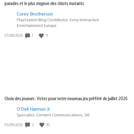
parades et le plus mignon des chiots mutants
Corey Brotherson
PlayStation Blog Contributor, Sony Interactive
Entertainment Europe
Date
1
11
03/08/2026
de
publication
:
Choix des joueurs : Votez pour votre nouveau jeu préféré de juillet 2026
O’Dell Harmon Jr.
Specialist, Content Communications, SIE
Date
2
10
03/08/2026
de