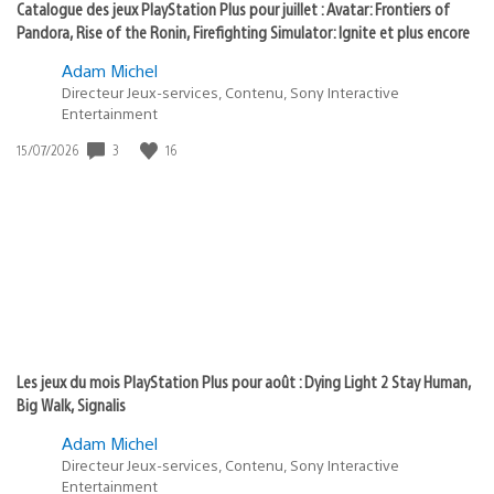
Catalogue des jeux PlayStation Plus pour juillet : Avatar: Frontiers of
Pandora, Rise of the Ronin, Firefighting Simulator: Ignite et plus encore
Adam Michel
Directeur Jeux-services, Contenu, Sony Interactive
Entertainment
Date
3
16
15/07/2026
de
publication
:
Les jeux du mois PlayStation Plus pour août : Dying Light 2 Stay Human,
Big Walk, Signalis
Adam Michel
Directeur Jeux-services, Contenu, Sony Interactive
Entertainment