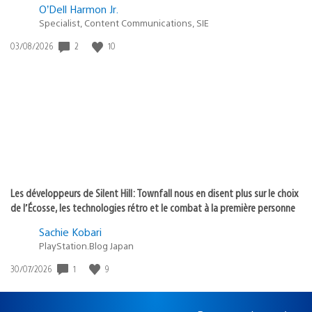
O’Dell Harmon Jr.
Specialist, Content Communications, SIE
Date
2
10
03/08/2026
de
publication
:
Les développeurs de Silent Hill: Townfall nous en disent plus sur le choix
de l’Écosse, les technologies rétro et le combat à la première personne
Sachie Kobari
PlayStation.Blog Japan
Date
1
9
30/07/2026
de
publication
: