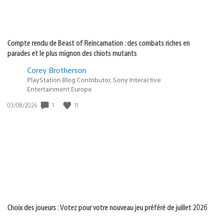
Compte rendu de Beast of Reincarnation : des combats riches en
parades et le plus mignon des chiots mutants
Corey Brotherson
PlayStation Blog Contributor, Sony Interactive
Entertainment Europe
Date
1
11
03/08/2026
de
publication
:
Choix des joueurs : Votez pour votre nouveau jeu préféré de juillet 2026