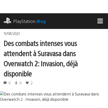
Accéder
au
contenu
playstation.com
PlayStation
.Blog
MEN
11/08/2023
Des combats intenses vous
attendent à Suravasa dans
Overwatch 2 : Invasion, déjà
disponible
0
0
2