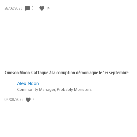
Date
3
14
28/07/2026
de
publication
:
Crimson Moon s’attaque à la corruption démoniaque le 1er septembre
Alex Noon
Community Manager, Probably Monsters
Date
4
04/08/2026
de
publication
: