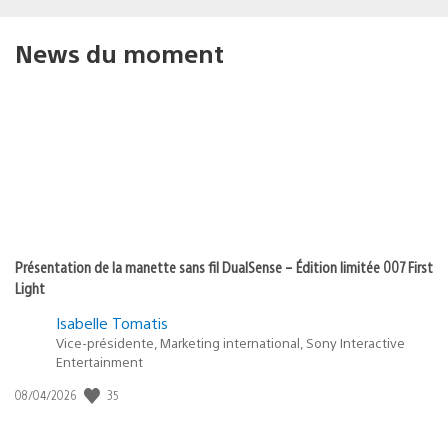
News du moment
Présentation de la manette sans fil DualSense – Édition limitée 007 First
Light
Isabelle Tomatis
Vice-présidente, Marketing international, Sony Interactive
Entertainment
Date
35
08/04/2026
de
publication
: