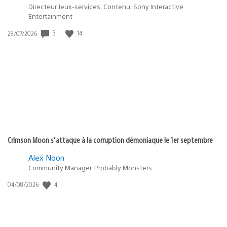
Directeur Jeux-services, Contenu, Sony Interactive
Entertainment
Date
3
14
28/07/2026
de
publication
:
Crimson Moon s’attaque à la corruption démoniaque le 1er septembre
Alex Noon
Community Manager, Probably Monsters
Date
4
04/08/2026
de
publication
: