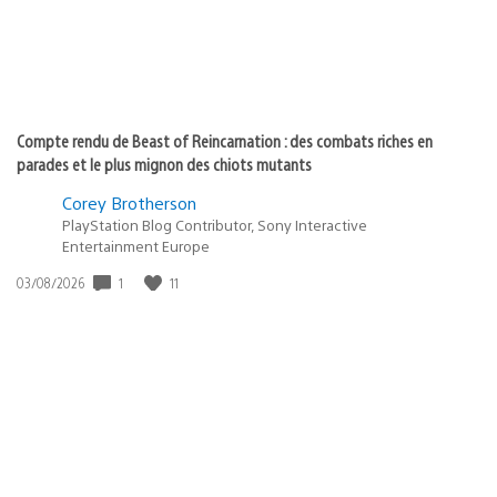
Compte rendu de Beast of Reincarnation : des combats riches en
parades et le plus mignon des chiots mutants
Corey Brotherson
PlayStation Blog Contributor, Sony Interactive
Entertainment Europe
Date
1
11
03/08/2026
de
publication
: