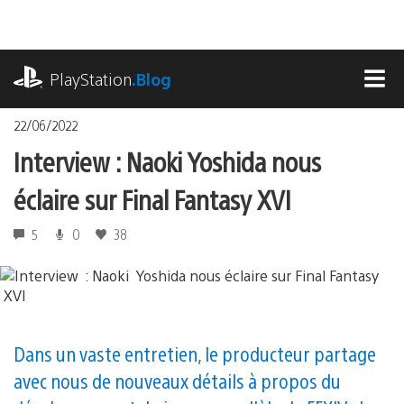
Accéder
au
contenu
playstation.com
PlayStation
.Blog
MEN
22/06/2022
Interview : Naoki Yoshida nous
éclaire sur Final Fantasy XVI
5
0
38
Dans un vaste entretien, le producteur partage
avec nous de nouveaux détails à propos du