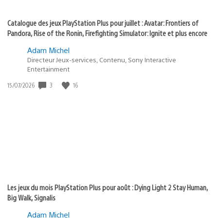
Catalogue des jeux PlayStation Plus pour juillet : Avatar: Frontiers of
Pandora, Rise of the Ronin, Firefighting Simulator: Ignite et plus encore
Adam Michel
Directeur Jeux-services, Contenu, Sony Interactive
Entertainment
Date
3
16
15/07/2026
de
publication
:
Les jeux du mois PlayStation Plus pour août : Dying Light 2 Stay Human,
Big Walk, Signalis
Adam Michel