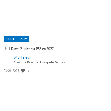
de
publication
:
STATE OF PLAY
Until Dawn 2 arrive sur PS5 en 2027
Postée
Stu Tilley
dans
Creative Director, Firesprite Games
:
Date
16
03/06/2026
state
de
of
publication
:
play